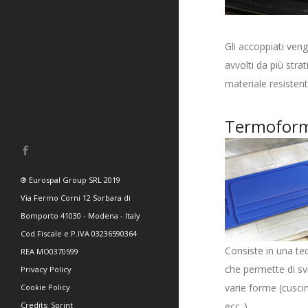
Gli accoppiati vengo
avvolti da più strat
materiale resistente
Termofor
® Eurospal Group SRL 2019
Via Fermo Corni 12 Sorbara di
Bomporto 41030 - Modena - Italy
Cod Fiscale e P.IVA 03236590364
Consiste in una te
REA MO0370599
che permette di svi
Privacy Policy
varie forme (cuscin
Cookie Policy
Credits:
Sprint
ecc..).