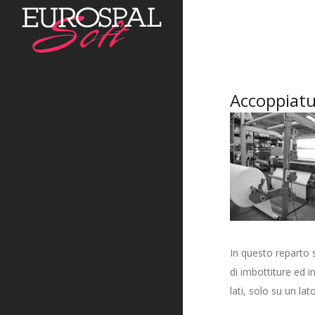
Accoppiat
In questo reparto s
di imbottiture ed 
lati, solo su un lat